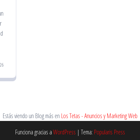
un
r
ad
26
Estás viendo un Blog más en
Los Tetas - Anuncios y Marketing Web
Funciona gracias a
WordPress
|
Tema:
Popularis Press