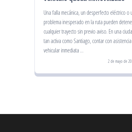
Una falla mecánica, un desperfecto eléctrico o 
problema inesperado en la ruta pueden detene
cualquier trayecto sin previo aviso. En una ciud
tan activa como Santiago, contar con asistencia
vehicular inmediata …
2 de mayo de 20